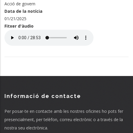
Acció de govern
Data de la notícia
01/21/2025
Fitxer d'àudio
Audio
file
Informació de contacte
Per posar-te en contacte amb les nostres oficines ho pots fer
presencialment, per telèfon, correu electrònic o a través de la
nostra seu electrònica.