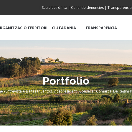
|
Seu electrònica
|
Canal de denúncies
|
Transparència
RGANITZACIÓ
TERRITORI
CIUTADANIA
TRANSPARÈNCIA
Portfolio
me
-
Entrevista A Baltasar Santos, Vicepresident I Conseller Comarcal De Règim I
readcrumb