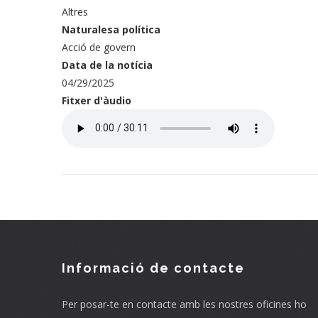
Altres
Naturalesa política
Acció de govern
Data de la notícia
04/29/2025
Fitxer d'àudio
Audio
file
Informació de contacte
Per posar-te en contacte amb les nostres oficines ho