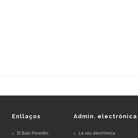
Enllaços
Admin. electrònica
El Baix Penedès
La seu electrònica