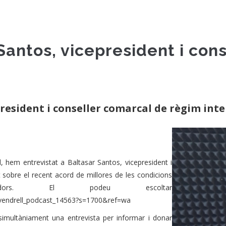
 Santos, vicepresident i con
president i conseller comarcal de règim int
, hem entrevistat a Baltasar Santos, vicepresident i
 sobre el recent acord de millores de les condicions
adors. El podeu escoltar
tvelvendrell_podcast_14563?s=1700&ref=wa
imultàniament una entrevista per informar i donar