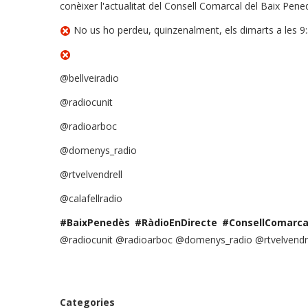
conèixer l'actualitat del Consell Comarcal del Baix Pened
No us ho perdeu, quinzenalment, els dimarts a les 9:3
@bellveiradio
@radiocunit
@radioarboc
@domenys_radio
@rtvelvendrell
@calafellradio
#BaixPenedès
#RàdioEnDirecte
#ConsellComarca
@radiocunit @radioarboc @domenys_radio @rtvelvendr
Categories