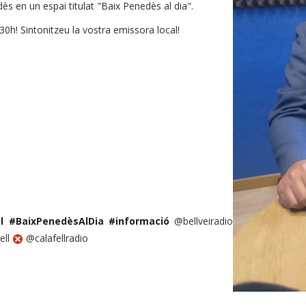
ès en un espai titulat "Baix Penedès al dia".
0h! Sintonitzeu la vostra emissora local!
l
#BaixPenedèsAlDia
#informació
@bellveiradio
ell
@calafellradio