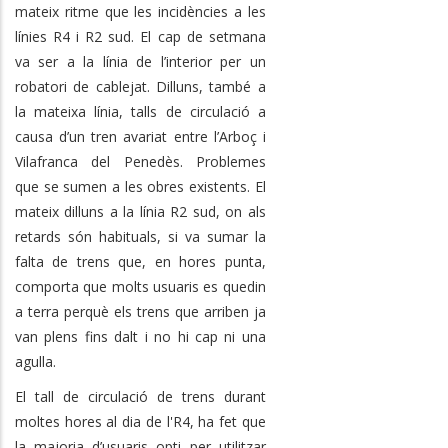
mateix ritme que les incidències a les
línies R4 i R2 sud. El cap de setmana
va ser a la línia de l’interior per un
robatori de cablejat. Dilluns, també a
la mateixa línia, talls de circulació a
causa d’un tren avariat entre l’Arboç i
Vilafranca del Penedès. Problemes
que se sumen a les obres existents. El
mateix dilluns a la línia R2 sud, on als
retards són habituals, si va sumar la
falta de trens que, en hores punta,
comporta que molts usuaris es quedin
a terra perquè els trens que arriben ja
van plens fins dalt i no hi cap ni una
agulla.
El tall de circulació de trens durant
moltes hores al dia de l'R4, ha fet que
la majoria d’usuaris opti per utilitzar