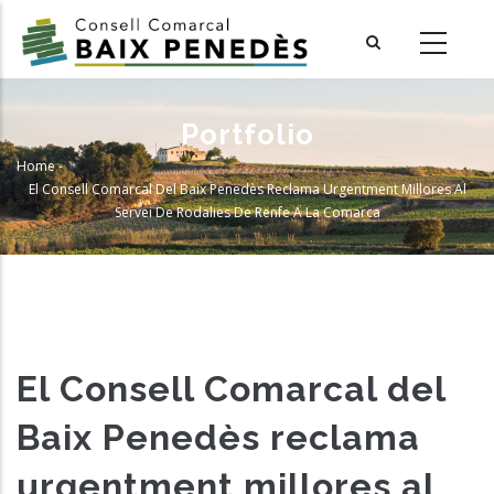
Skip
to
main
content
Portfolio
Home
-
Breadcrumb
El Consell Comarcal Del Baix Penedès Reclama Urgentment Millores Al
Servei De Rodalies De Renfe A La Comarca
El Consell Comarcal del
Baix Penedès reclama
urgentment millores al