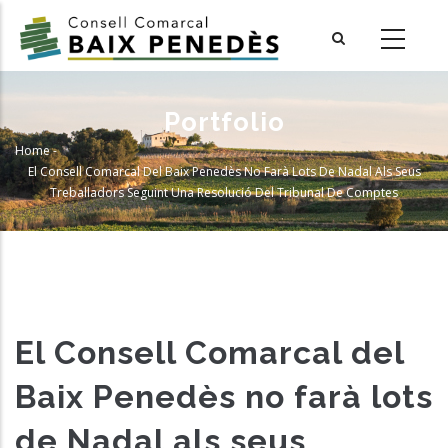
Skip
to
main
content
Portfolio
Home
-
Breadcrumb
El Consell Comarcal Del Baix Penedès No Farà Lots De Nadal Als Seus
Treballadors Seguint Una Resolució Del Tribunal De Comptes
El Consell Comarcal del
Baix Penedès no farà lots
de Nadal als seus