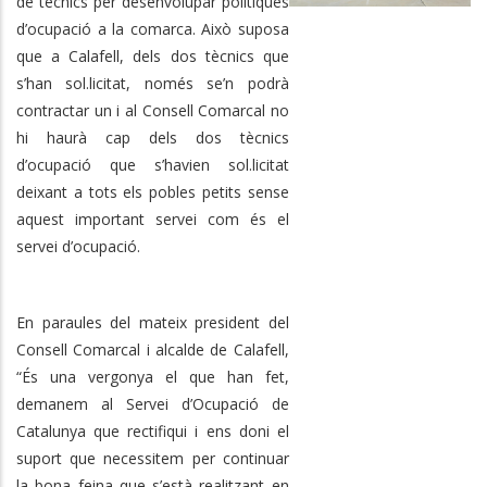
de tècnics per desenvolupar polítiques
d’ocupació a la comarca. Això suposa
que a Calafell, dels dos tècnics que
s’han sol.licitat, només se’n podrà
contractar un i al Consell Comarcal no
hi haurà cap dels dos tècnics
d’ocupació que s’havien sol.licitat
deixant a tots els pobles petits sense
aquest important servei com és el
servei d’ocupació.
En paraules del mateix president del
Consell Comarcal i alcalde de Calafell,
“És una vergonya el que han fet,
demanem al Servei d’Ocupació de
Catalunya que rectifiqui i ens doni el
suport que necessitem per continuar
la bona feina que s’està realitzant en