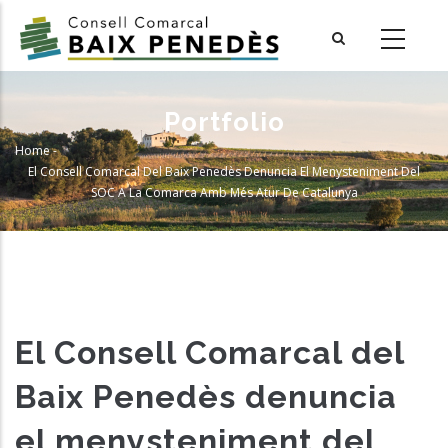
Skip
to
main
content
Portfolio
Home
-
Breadcrumb
El Consell Comarcal Del Baix Penedès Denuncia El Menysteniment Del
SOC A La Comarca Amb Més Atur De Catalunya
El Consell Comarcal del
Baix Penedès denuncia
el menysteniment del