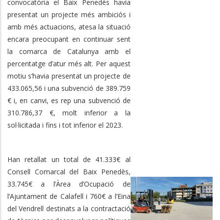
convocatòria el Baix Penedès havia
presentat un projecte més ambiciós i
amb més actuacions, atesa la situació
encara preocupant en continuar sent
la comarca de Catalunya amb el
percentatge d’atur més alt. Per aquest
motiu s’havia presentat un projecte de
433.065,56 i una subvenció de 389.759
€ i, en canvi, es rep una subvenció de
310.786,37 €, molt inferior a la
sol·licitada i fins i tot inferior el 2023.
Han retallat un total de 41.333€ al
Consell Comarcal del Baix Penedès,
33.745€ a l’Àrea d’Ocupació de
l’Ajuntament de Calafell i 760€ a l’Eina
del Vendrell destinats a la contractació