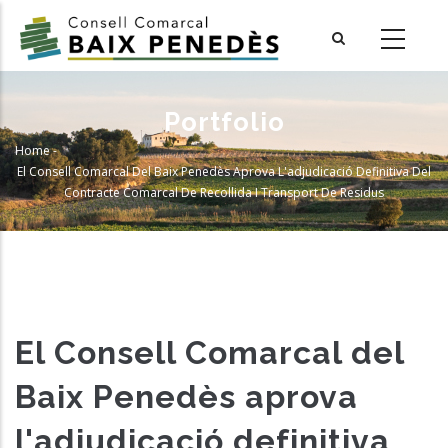
Skip
to
main
content
Portfolio
Home
-
Breadcrumb
El Consell Comarcal Del Baix Penedès Aprova L'adjudicació Definitiva Del
Contracte Comarcal De Recollida I Transport De Residus
El Consell Comarcal del
Baix Penedès aprova
l'adjudicació definitiva