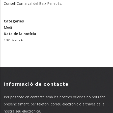
Consell Comarcal del Baix Penedès.
Categories
Medi
Data de la notícia
10/17/2024
Informació de contacte
Per posar-te en contacte amb les nostres oficines ho pots fer
presencialment, per telèfon, correu electrònic o a través de la
nostra seu electrònica.