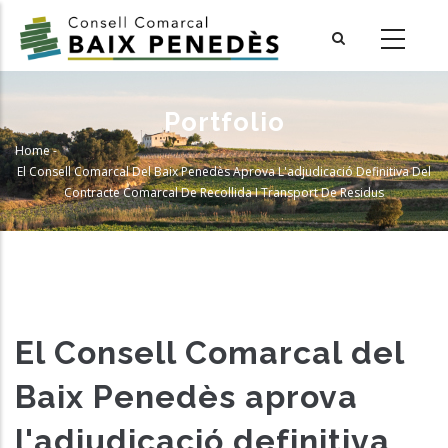
Skip
to
main
content
Portfolio
Home
-
Breadcrumb
El Consell Comarcal Del Baix Penedès Aprova L'adjudicació Definitiva Del
Contracte Comarcal De Recollida I Transport De Residus
El Consell Comarcal del
Baix Penedès aprova
l'adjudicació definitiva