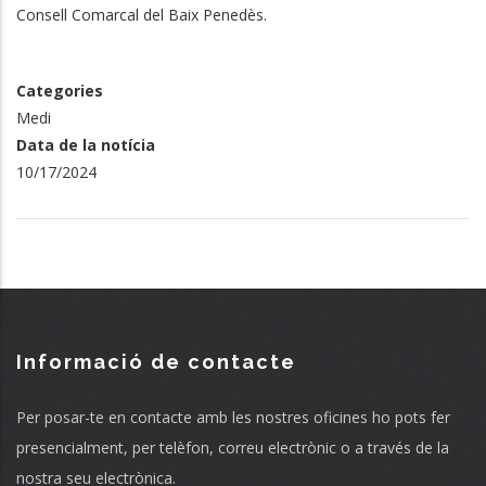
Consell Comarcal del Baix Penedès.
Categories
Medi
Data de la notícia
10/17/2024
Informació de contacte
Per posar-te en contacte amb les nostres oficines ho pots fer
presencialment, per telèfon, correu electrònic o a través de la
nostra seu electrònica.