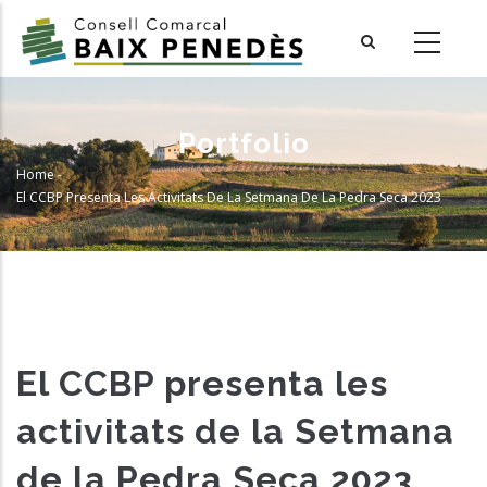
Skip
to
main
content
Portfolio
Home
-
Breadcrumb
El CCBP Presenta Les Activitats De La Setmana De La Pedra Seca 2023
El CCBP presenta les
activitats de la Setmana
de la Pedra Seca 2023