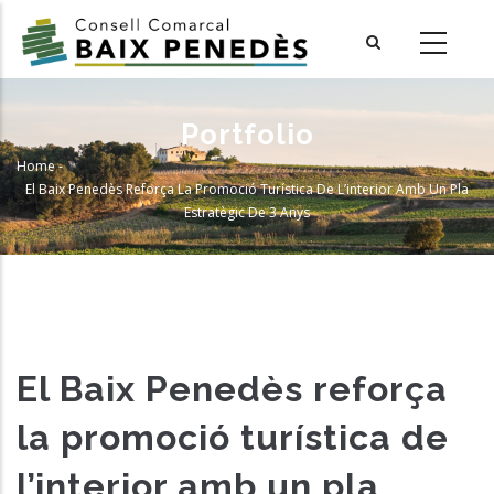
Skip
to
main
content
Portfolio
Home
-
Breadcrumb
El Baix Penedès Reforça La Promoció Turística De L’interior Amb Un Pla
Estratègic De 3 Anys
El Baix Penedès reforça
la promoció turística de
l’interior amb un pla