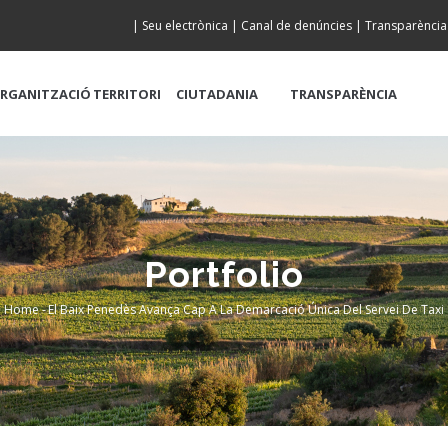
|
Seu electrònica
|
Canal de denúncies
|
Transparència
RGANITZACIÓ
TERRITORI
CIUTADANIA
TRANSPARÈNCIA
Portfolio
Home
-
El Baix Penedès Avança Cap A La Demarcació Única Del Servei De Taxi
Breadcrumb