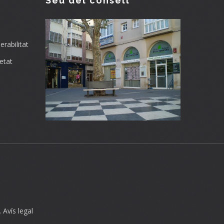
Seu del consell
rabilitat
etat
.
Avís legal