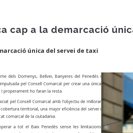
a cap a la demarcació única
marcació única del servei de taxi
aume dels Domenys, Bellvei, Banyeres del Penedès i
impulsada pel Consell Comarcal per crear una única
. I properament ho faran la resta.
ciat pel Consell Comarcal amb l’objectiu de millorar
cobertura territorial, una major eficiència del servei i
at comarcal de la ciutadania.
perar a tot el Baix Penedès sense les limitacions