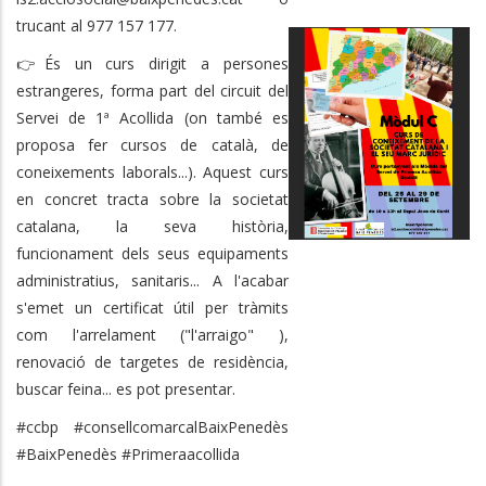
trucant al 977 157 177.
👉És un curs dirigit a persones
estrangeres, forma part del circuit del
Servei de 1ª Acollida (on també es
proposa fer cursos de català, de
coneixements laborals...). Aquest curs
en concret tracta sobre la societat
catalana, la seva història,
funcionament dels seus equipaments
administratius, sanitaris... A l'acabar
s'emet un certificat útil per tràmits
com l'arrelament ("l'arraigo" ),
renovació de targetes de residència,
buscar feina... es pot presentar.
#ccbp #consellcomarcalBaixPenedès
#BaixPenedès #Primeraacollida