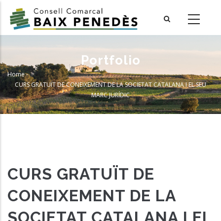
Skip
to
main
content
Portfolio
Home
-
Breadcrumb
CURS GRATUÏT DE CONEIXEMENT DE LA SOCIETAT CATALANA I EL SEU
MARC JURÍDIC
CURS GRATUÏT DE
CONEIXEMENT DE LA
SOCIETAT CATALANA I EL