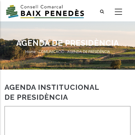
Skip
to
main
content
AGENDA DE PRESIDÈNCIA
Home
-
COMUNICACIÓ
-
AGENDA DE PRESIDÈNCIA
Breadcrumb
AGENDA INSTITUCIONAL
DE PRESIDÈNCIA