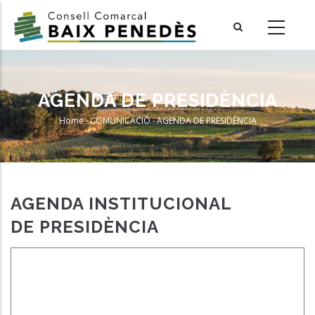
Skip
to
main
content
AGENDA DE PRESIDÈNCIA
Home
-
COMUNICACIÓ
-
AGENDA DE PRESIDÈNCIA
Breadcrumb
AGENDA INSTITUCIONAL
DE PRESIDÈNCIA