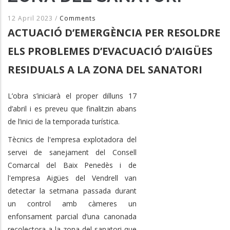
12 April 2023
/
Comments
ACTUACIÓ D’EMERGÈNCIA PER RESOLDRE
ELS PROBLEMES D’EVACUACIÓ D’AIGÜES
RESIDUALS A LA ZONA DEL SANATORI
L’obra s’iniciarà el proper dilluns 17
d’abril i es preveu que finalitzin abans
de l’inici de la temporada turística.
Tècnics de l'empresa explotadora del
servei de sanejament del Consell
Comarcal del Baix Penedès i de
l'empresa Aigües del Vendrell van
detectar la setmana passada durant
un control amb càmeres un
enfonsament parcial d’una canonada
recolectora a la zona del sanatori que