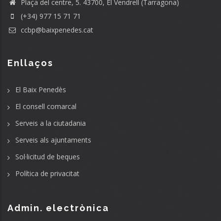
Plaça del centre, 5. 43700, El Vendrell (Tarragona)
(+34) 977 15 71 71
ccbp@baixpenedes.cat
Enllaços
El Baix Penedès
El consell comarcal
Serveis a la ciutadania
Serveis als ajuntaments
Sol·licitud de beques
Política de privacitat
Admin. electrònica