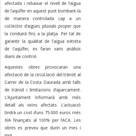
afectada i rebaixar el nivell de l’aigua
de l’aqüífer en aquest punt bombant-la
de manera controlada cap a un
col.lector d’aigües pluvials proper que
la conduirà fins a la platja. Per tal de
garantir la qualitat de l'aigua extreta
de l'aqüífer, es faran varis anàlisis
diaris de control.
Aquestes obres provocaran una
afectació de la circul.lació del trànsit al
Carrer de la Costa Daurada amb talls
de trànsit i limitacions d’aparcament.
L’Ajuntament informarà amb més
detall als veïns afectats. L’actuació
tindrà un cost d’uns 75.000 euros més
IVA finançats al 100% per l’ACA. Les
obres es preveu que durin un mes i
mig.