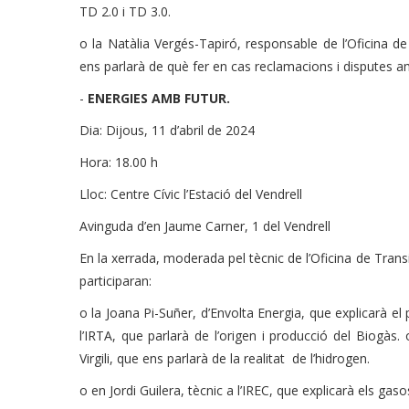
TD 2.0 i TD 3.0.
o la Natàlia Vergés-Tapiró, responsable de l’Oficina
ens parlarà de què fer en cas reclamacions i disputes 
-
ENERGIES AMB FUTUR.
Dia: Dijous, 11 d’abril de 2024
Hora: 18.00 h
Lloc: Centre Cívic l’Estació del Vendrell
Avinguda d’en Jaume Carner, 1 del Vendrell
En la xerrada, moderada pel tècnic de l’Oficina de Tran
participaran:
o la Joana Pi-Suñer, d’Envolta Energia, que explicarà el
l’IRTA, que parlarà de l’origen i producció del Biogàs. 
Virgili, que ens parlarà de la realitat de l’hidrogen.
o en Jordi Guilera, tècnic a l’IREC, que explicarà els gasos