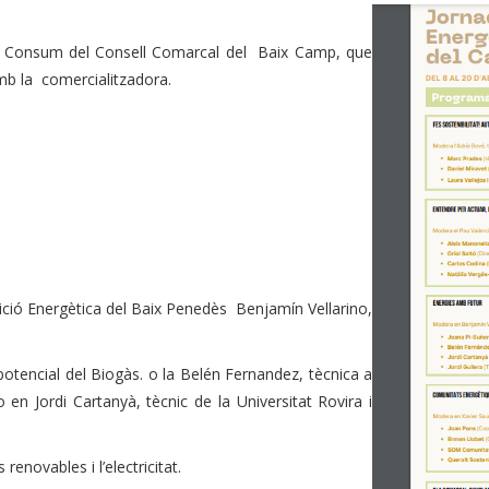
 de Consum del Consell Comarcal del Baix Camp, que
amb la comercialitzadora.
sició Energètica del Baix Penedès Benjamín Vellarino,
 potencial del Biogàs. o la Belén Fernandez, tècnica a
o en Jordi Cartanyà, tècnic de la Universitat Rovira i
 renovables i l’electricitat.