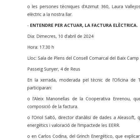
o les persones tècniques d’Azimut 360, Laura Vallej
elèctric a la nostra llar.
-
ENTENDRE PER ACTUAR, LA FACTURA ELÈCTRICA.
Dia: Dimecres, 10 d’abril de 2024
Hora: 17.30 h
Lloc: Sala de Plens del Consell Comarcal del Baix Cam
Passeig Sunyer, 4 de Reus
En la xerrada, moderada pel tècnic de l’Oficina de
participaran:
o l’Aleix Manonellas de la Cooperativa Enrenou, qu
composició de la factura.
o l’Oriol Saltó, director d’anàlisi de dades a Aleasoft,
energètics i valoració de l’impactede les EERR.
o en Carlos Codina, del Grinch Energético, que explicar