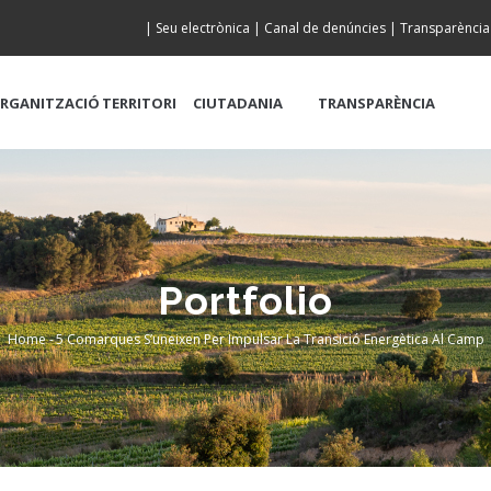
|
Seu electrònica
|
Canal de denúncies
|
Transparència
RGANITZACIÓ
TERRITORI
CIUTADANIA
TRANSPARÈNCIA
Portfolio
Home
-
5 Comarques S’uneixen Per Impulsar La Transició Energètica Al Camp
Breadcrumb