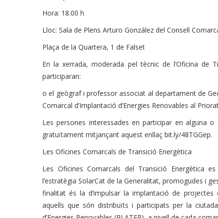
Hora: 18.00 h
Lloc: Sala de Plens Arturo González del Consell Comarca
Plaça de la Quartera, 1 de Falset
En la xerrada, moderada pel tècnic de l’Oficina de 
participaran:
o el geògraf i professor associat al departament de Geo
Comarcal d’Implantació d’Energies Renovables al Priora
Les persones interessades en participar en alguna o e
gratuïtament mitjançant aquest enllaç bit.ly/48TGGep.
Les Oficines Comarcals de Transició Energètica
Les Oficines Comarcals del Transició Energètica e
l’estratègia SolarCat de la Generalitat, promogudes i ges
finalitat és la d’impulsar la implantació de projectes
aquells que són distribuïts i participats per la ciutada
d’Energies Renovables (PLATER), a nivell de cada comar