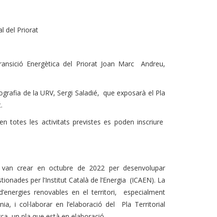
l del Priorat
Transició Energètica del Priorat Joan Marc Andreu,
grafia de la URV, Sergi Saladié, que exposarà el Pla
t.
n totes les activitats previstes es poden inscriure
s van crear en octubre de 2022 per desenvolupar
tionades per l’Institut Català de l’Energia (ICAEN). La
 d’energies renovables en el territori, especialment
nia, i col·laborar en l’elaboració del Pla Territorial
ca, un pla que està en elaboració.