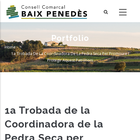
Skip
to
main
content
Portfolio
Home
-
Breadcrumb
1a Trobada De La Coordinadora De La Pedra Seca Per Promoure I
Protegir Aquest Patrimoni
1a Trobada de la
Coordinadora de la
Pedra Seca per