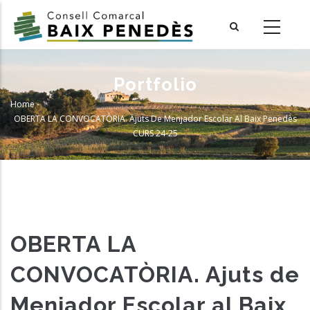
Skip
to
main
content
Portfolio
Home
-
Breadcrumb
OBERTA LA CONVOCATÒRIA. Ajuts De Menjador Escolar Al Baix Penedès
CURS 24-25
OBERTA LA
CONVOCATÒRIA. Ajuts de
Menjador Escolar al Baix