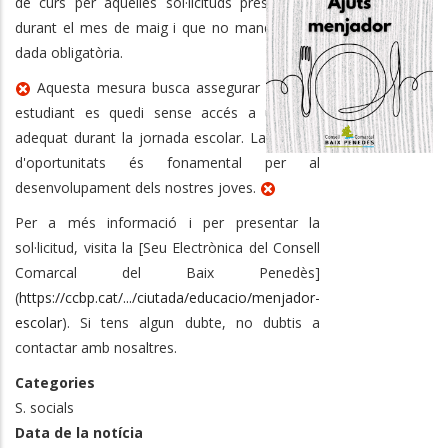
de curs per aquelles sol·licituds presentades
durant el mes de maig i que no manquin cap
dada obligatòria.
Aquesta mesura busca assegurar que cap
estudiant es quedi sense accés a un àpat
adequat durant la jornada escolar. La igualtat
d'oportunitats és fonamental per al
desenvolupament dels nostres joves.
Per a més informació i per presentar la
sol·licitud, visita la [Seu Electrònica del Consell
Comarcal del Baix Penedès]
(
https://ccbp.cat/.../ciutada/educacio/menjador-
escolar
). Si tens algun dubte, no dubtis a
contactar amb nosaltres.
Categories
S. socials
Data de la notícia