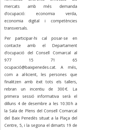
mercats amb més demanda
d’ocupació: economia verda,
economia digital i competències
transversals.
Per participar-hi cal posar-se en
contacte amb el Departament
d’ocupació del Consell Comarcal al
977 15 71 65
ocupació@baixpenedes.cat. A més,
com a al·licient, les persones que
finalitzen amb èxit tots els tallers,
rebran un incentiu de 300 €. La
primera sessió informativa serà el
dilluns 4 de desembre a les 10:30 h a
la Sala de Plens del Consell Comarcal
del Baix Penedès situat a la Plaça del
Centre, 5, i la segona el dimarts 19 de