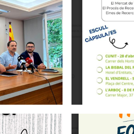
 Projecte Pioner
limentari Als
Formaci
ix Penedès