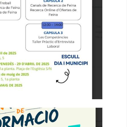
ons Del Programa Orienta
Educació
Ocupació