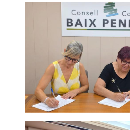
El Consell Comarcal Del Bai
L’Ajuntament Del Vendrell Signe
Impulsar Els Casals Inclusius
Educació
S. socials