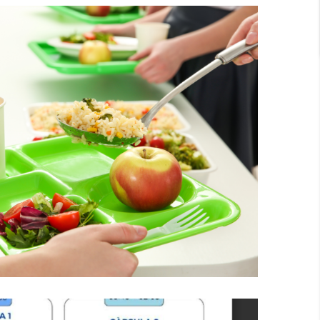
rcal Del Baix Penedès Gestionarà
dors Escolars El Curs 2025-2026
Educació