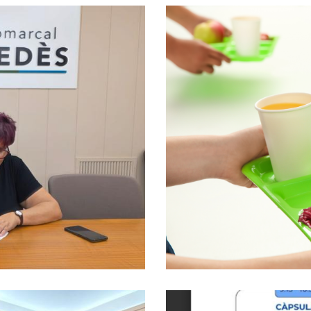
x Penedès I
n Un Conveni Per
El Consell Coma
 Aquest Estiu
Dos Nous Menja