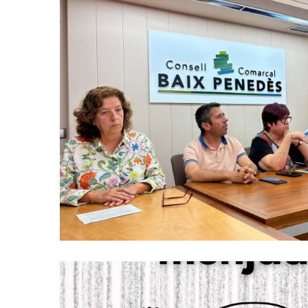
El Consell Comarcal Impulsa Un
Per Reduir El Malbaratament A
Menjadors Escolars Del Ba
Altres
Educació