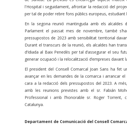
l'Hospital i seguidament, afrontar la redacció del proje
per tal de poder rebre fons públics europeus, estudiant la
En la segona reunió mantinguda amb els alcaldes de
Parlament el passat mes de novembre, també s’ha
pressupostos de 2023 amb sensibilitat territorial davan
Durant el transcurs de la reunió, els alcaldes han trans
d’Idiada al Baix Penedès per tal d’assegurar el seu futu
generar ocupació i la relocalització d’empreses davant 
El president del Consell Comarcal Joan Sans ha fet un
avançar en les demandes de la comarca i arrancar el
cara a la redacció dels pressupostos del 2023. A mé
amb les reunions previstes amb el sr. Fabián Moh
Professional i amb l’honorable sr. Roger Torrent, c
Catalunya.
Departament de Comunicació del Consell Comarca