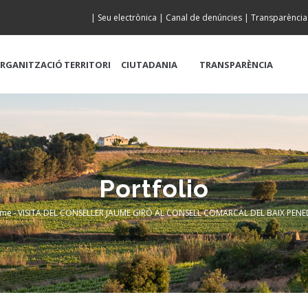
|
Seu electrònica
|
Canal de denúncies
|
Transparència
RGANITZACIÓ
TERRITORI
CIUTADANIA
TRANSPARÈNCIA
Portfolio
me
-
VISITA DEL CONSELLER JAUME GIRÓ AL CONSELL COMARCAL DEL BAIX PENE
readcrumb