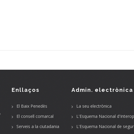
Enllaços
Admin. electrònica
El Baix Penedès
La seu electrònica
o
El consell comarcal
L'Esquema Nacional d'Interope
Serveis a la ciutadania
L'Esquema Nacional de segur