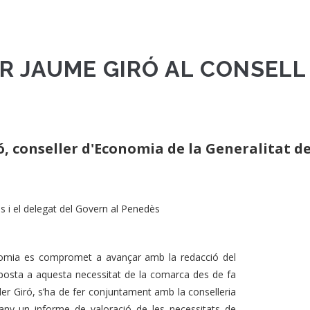
ER JAUME GIRÓ AL CONSELL
ró, conseller d'Economia de la Generalitat d
 Penedès i el delegat del Govern al Penedès
nomia es compromet a avançar amb la redacció del
esposta a aquesta necessitat de la comarca des de fa
ler Giró, s’ha de fer conjuntament amb la conselleria
any un informe de valoració de les necessitats de