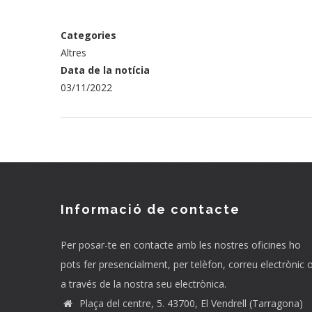
Categories
Altres
Data de la notícia
03/11/2022
Informació de contacte
Per posar-te en contacte amb les nostres oficines ho
pots fer presencialment, per telèfon, correu electrònic 
a través de la nostra seu electrònica.
Plaça del centre, 5. 43700, El Vendrell (Tarragona)