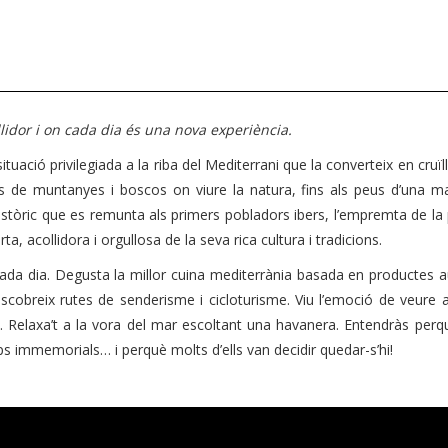
ollidor i on cada dia és una nova experiència.
uació privilegiada a la riba del Mediterrani que la converteix en cruïll
es de muntanyes i boscos on viure la natura, fins als peus d’una ma
t històric que es remunta als primers pobladors ibers, l’empremta de la
 acollidora i orgullosa de la seva rica cultura i tradicions.
cada dia. Degusta la millor cuina mediterrània basada en productes 
escobreix rutes de senderisme i cicloturisme. Viu l’emoció de veure 
foc. Relaxa’t a la vora del mar escoltant una havanera. Entendràs perq
 immemorials… i perquè molts d’ells van decidir quedar-s’hi!