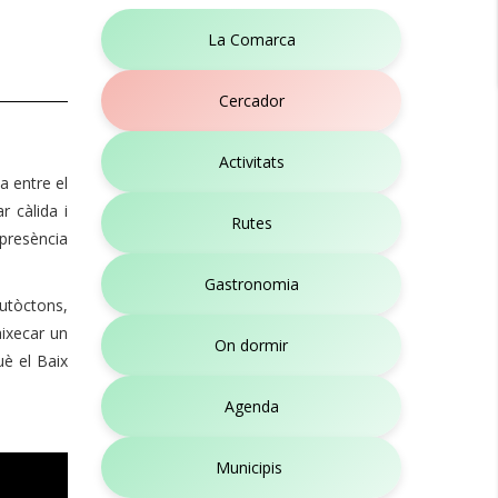
La Comarca
Cercador
Activitats
a entre el
r càlida i
Rutes
 presència
Gastronomia
autòctons,
aixecar un
On dormir
uè el Baix
Agenda
Municipis