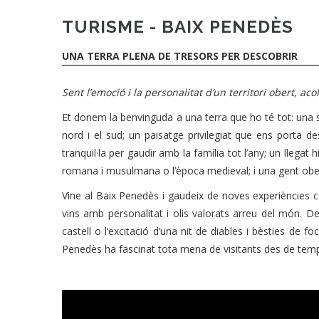
TURISME - BAIX PENEDÈS
UNA TERRA PLENA DE TRESORS PER DESCOBRIR
Sent l’emoció i la personalitat d’un territori obert, ac
Et donem la benvinguda a una terra que ho té tot: una sit
nord i el sud; un paisatge privilegiat que ens porta d
tranquil·la per gaudir amb la família tot l’any; un llega
romana i musulmana o l’època medieval; i una gent oberta,
Vine al Baix Penedès i gaudeix de noves experiències 
vins amb personalitat i olis valorats arreu del món. D
castell o l’excitació d’una nit de diables i bèsties de 
Penedès ha fascinat tota mena de visitants des de temps