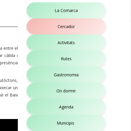
La Comarca
Cercador
Activitats
a entre el
r càlida i
Rutes
 presència
Gastronomia
autòctons,
aixecar un
On dormir
uè el Baix
Agenda
Municipis