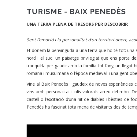
TURISME - BAIX PENEDÈS
UNA TERRA PLENA DE TRESORS PER DESCOBRIR
Sent l’emoció i la personalitat d’un territori obert, ac
Et donem la benvinguda a una terra que ho té tot: una sit
nord i el sud; un paisatge privilegiat que ens porta d
tranquil·la per gaudir amb la família tot l’any; un llega
romana i musulmana o l’època medieval; i una gent oberta,
Vine al Baix Penedès i gaudeix de noves experiències 
vins amb personalitat i olis valorats arreu del món. D
castell o l’excitació d’una nit de diables i bèsties de 
Penedès ha fascinat tota mena de visitants des de temps