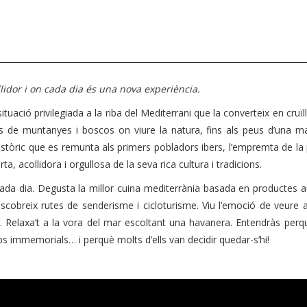
ollidor i on cada dia és una nova experiència.
uació privilegiada a la riba del Mediterrani que la converteix en cruïll
es de muntanyes i boscos on viure la natura, fins als peus d’una ma
t històric que es remunta als primers pobladors ibers, l’empremta de la
 acollidora i orgullosa de la seva rica cultura i tradicions.
cada dia. Degusta la millor cuina mediterrània basada en productes 
escobreix rutes de senderisme i cicloturisme. Viu l’emoció de veure 
foc. Relaxa’t a la vora del mar escoltant una havanera. Entendràs perq
 immemorials… i perquè molts d’ells van decidir quedar-s’hi!