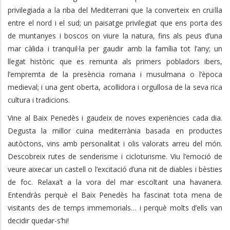
privilegiada a la riba del Mediterrani que la converteix en cruïlla
entre el nord i el sud; un paisatge privilegiat que ens porta des
de muntanyes i boscos on viure la natura, fins als peus d’una
mar càlida i tranquil·la per gaudir amb la família tot l’any; un
llegat històric que es remunta als primers pobladors ibers,
l’empremta de la presència romana i musulmana o l’època
medieval; i una gent oberta, acollidora i orgullosa de la seva rica
cultura i tradicions.
Vine al Baix Penedès i gaudeix de noves experiències cada dia.
Degusta la millor cuina mediterrània basada en productes
autòctons, vins amb personalitat i olis valorats arreu del món.
Descobreix rutes de senderisme i cicloturisme. Viu l’emoció de
veure aixecar un castell o l’excitació d’una nit de diables i bèsties
de foc. Relaxa’t a la vora del mar escoltant una havanera.
Entendràs perquè el Baix Penedès ha fascinat tota mena de
visitants des de temps immemorials… i perquè molts d’ells van
decidir quedar-s’hi!