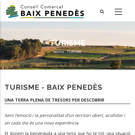
Skip
to
main
content
TURISME
Home
-
TURISME
Breadcrumb
TURISME - BAIX PENEDÈS
UNA TERRA PLENA DE TRESORS PER DESCOBRIR
Sent l’emoció i la personalitat d’un territori obert, acollidor i
on cada dia és una nova experiència.
Et donem la benvinguda a una terra que ho té tot: una situació