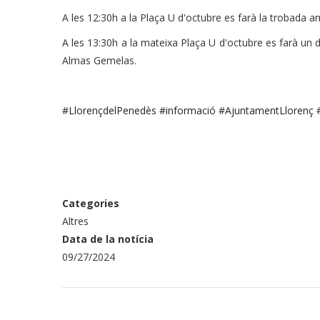
A les 12:30h a la Plaça U d'octubre es farà la trobada am
A les 13:30h a la mateixa Plaça U d'octubre es farà u
Almas Gemelas.
#LlorençdelPenedès
#informació
#AjuntamentLlorenç
Categories
Altres
Data de la notícia
09/27/2024