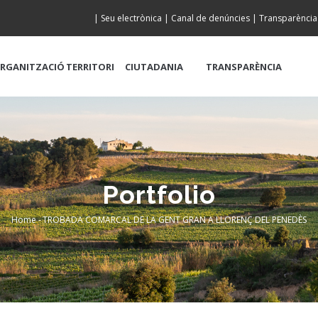
|
Seu electrònica
|
Canal de denúncies
|
Transparència
RGANITZACIÓ
TERRITORI
CIUTADANIA
TRANSPARÈNCIA
Portfolio
Home
-
TROBADA COMARCAL DE LA GENT GRAN A LLORENÇ DEL PENEDÈS
Breadcrumb