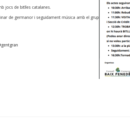
b jocs de bitlles catalanes.
n dinar de germanor i seguidament música amb el grup
#gentgran