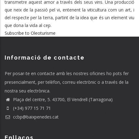
transmetre aquest amor a través dels seus vins. Una producció
PERDUT
que neix de la passió pel vi, entenent la viticultura com un art, i
del respecte per la terra, partint de la idea que és un element viu
que dona la vida al cep.
Subscribe to Oleoturisme
Informació de contacte
Per posar-te en contacte amb les nostres oficines ho pots fer
presencialment, per telèfon, correu electrònic o a través de la
nostra seu electrònica.
Plaça del centre, 5. 43700, El Vendrell (Tarragona)
(+34) 977 15 71 71
ccbp@baixpenedes.cat
Enllaços