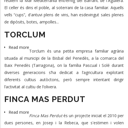
reüllem la Mar Mediterrània entremig del Barranc de l'Aguilera.
El celler és dins el poble, al soterrani de la casa familiar. Aquells
vells “cups”, d'antuvi plens de vins, han esdevingut sales plenes
de dipòsits, botes, ampolles...
TORCLUM
Read more
about
Torclum és una petita empresa familiar agrària
TORCLUM
situada al municipi de la Bisbal del Penedès, a la comarca del
Baix Penedès (Tarragona), on la família Pascual i Solé durant
diverses generacions s’ha dedicat a l’agricultura explotant
diferents cultius autòctons, però sempre intentant dirigir
l’activitat al cultiu de l’olivera.
FINCA MAS PERDUT
Read more
about
Finca Mas Perdut
és un projecte iniciat el 2010 per
FINCA
dues persones, en Josep i la Rebeca, que s'estimen i volen
MAS