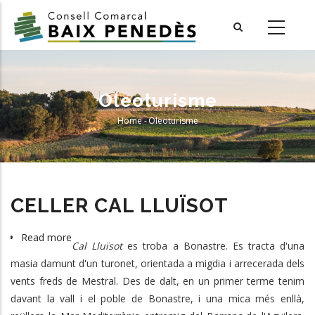
Skip
to
main
content
Oleoturisme
Home
-
Oleoturisme
Breadcrumb
CELLER CAL LLUÏSOT
Read more
about
Cal Lluïsot
es troba a Bonastre. Es tracta d'una
CELLER
masia damunt d'un turonet, orientada a migdia i arrecerada dels
CAL
vents freds de Mestral. Des de dalt, en un primer terme tenim
LLUÏSOT
davant la vall i el poble de Bonastre, i una mica més enllà,