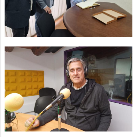
Altres
P. econòmica
Baix Penedès Al Dia Amb Jordi
Marlès, Conseller De Benestar
Animal
Altres