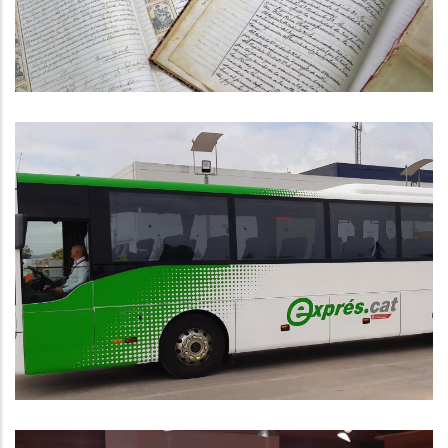
El Bus Exprés Entre El Vendrell,
Calafell I Cunit Amb Barcelona
Avança A Bon Ritme
Altres
P. econòmica