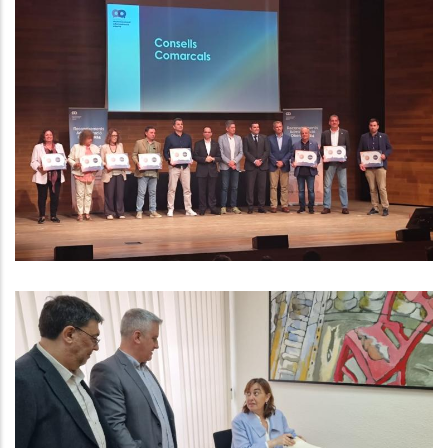
El Consell Comarcal Del Baix
Penedès Rep El Segon Premi Als
Reconeixements Administració
Oberta 2024 Per Segon Any
Consecutiu
Altres
La Generalitat Marca Com A
Projecte Estratègic De País IDIADA
2