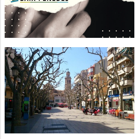
Responsabilitat Del Conjunt De La
Societat En La Lluita Contra La
Violència En
S. socials
Tots Els Grups Polítics Del Consell
Comarcal Del Baix Penedès Voten
A Favor Del Tall De
Subministraments Als Okupes Del
Pis D’emergència Social
S. socials