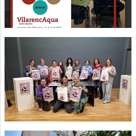
“Posiciona’t” La Nova Campanya
Del Consell Comarcal Per Lluitar
Contra La Violència Masclista
Dirigida Als Professionals De L’oci,
El Comerç I La Restauració Del
Baix Penedès
S. socials