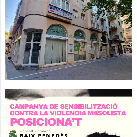
S'amplia El Servei
D'assessorament Jurídic Per Als
Usuaris Dels Serveis Socials I El
SIAD
S. socials
Es Tracta D’una Campanya De
Sensibilització Per A Establiments
Comercials I Locals De
Restauració Dirigit A L'entorn De
Les Víctimes. Aquesta Iniciativa
Pretén La Implicació I