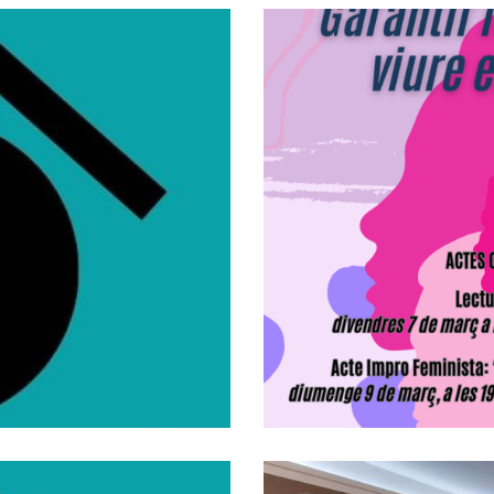
l Lloguer Per A
Actes Comarc
6 A 64 Anys
Inter