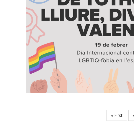
19 De Febrer, Dia Internacional 
Fòbia En L’Espor
S. socials
First
« First
‹
Pagination
page