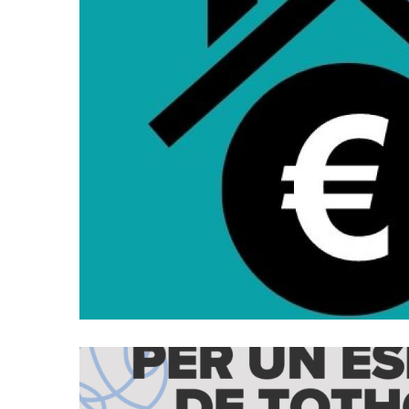
Oberta La Convocatòria De S
Lloguer Per A L'any 
S. socials