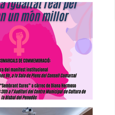
als De Commemoració Del Dia
nacional De Les Dones
S. socials