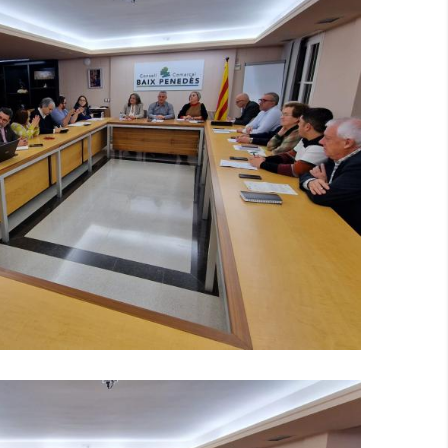
lcaldes Del Baix Penedès Exigeix
nçament Dels Serveis Socials De La
Comarca
S. socials