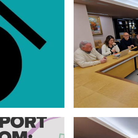
El Consell D’A
ubvencions Al
Millorar El Fina
2025