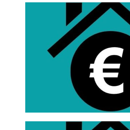
Subvencions Per Al Pagament De
Persones Que Tinguin De 3
Habitatge
S. socials