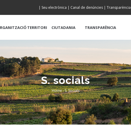
|
Seu electrònica
|
Canal de denúncies
|
Transparència
RGANITZACIÓ
TERRITORI
CIUTADANIA
TRANSPARÈNCIA
S. socials
Home
-
S. Socials
Breadcrumb