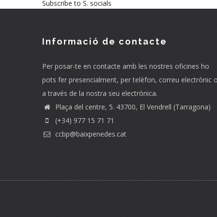
Subscribe to S. socials
Informació de contacte
Per posar-te en contacte amb les nostres oficines ho
pots fer presencialment, per telèfon, correu electrònic 
a través de la nostra seu electrònica.
Plaça del centre, 5. 43700, El Vendrell (Tarragona)
(+34) 977 15 71 71
ccbp@baixpenedes.cat