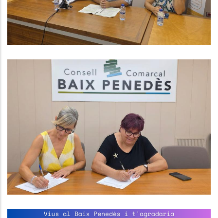
S. socials
El Consell Comarcal Del Baix
Penedès I L’Ajuntament Del
Vendrell Signen Un Conveni Per
Impulsar Els Casals Inclusius
Aquest Estiu
Educació
S. socials