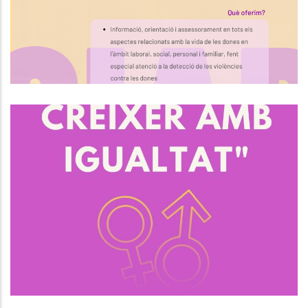
S. socials
Necessites Ajuda Amb El Teu Pla
D’Igualtat?
S. socials