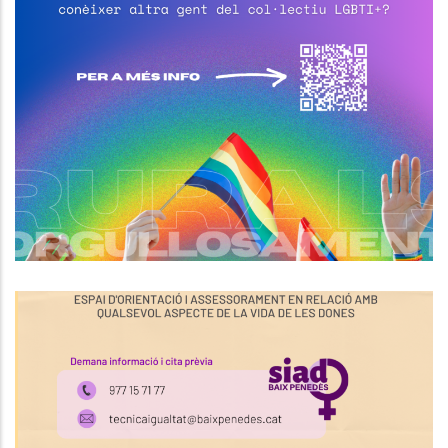
El Consell Comarcal Del Baix
Penedès Impulsa La Creació D’un
Espai Estable I Segur De Trobada
Per A Persones LGBTI+
S. socials
Horaris D'atenció Del SIAD BAIX
PENEDÈS