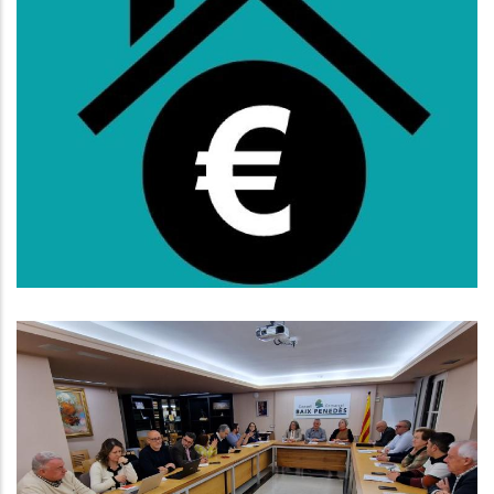
Oberta La Convocatòria De
Subvencions Al Lloguer Per A
L'any 2025
S. socials
El Consell D’Alcaldes Del Baix
Penedès Exigeix Millorar El
Finançament Dels Serveis Socials
De La Comarca