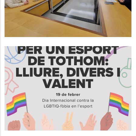
S. socials
19 De Febrer, Dia Internacional
Contra La LGBTIQ-Fòbia En
L’Esport
S. socials