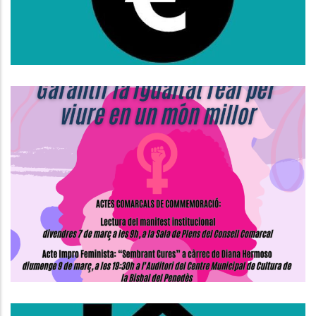
S. socials
Actes Comarcals De
Commemoració Del Dia
Internacional De Les Dones
S. socials