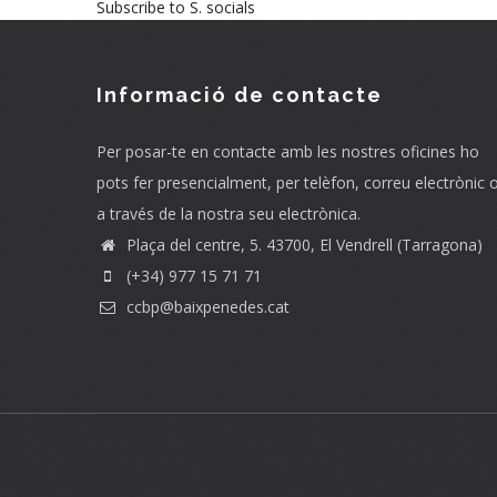
Subscribe to S. socials
Informació de contacte
Per posar-te en contacte amb les nostres oficines ho
pots fer presencialment, per telèfon, correu electrònic 
a través de la nostra seu electrònica.
Plaça del centre, 5. 43700, El Vendrell (Tarragona)
(+34) 977 15 71 71
ccbp@baixpenedes.cat