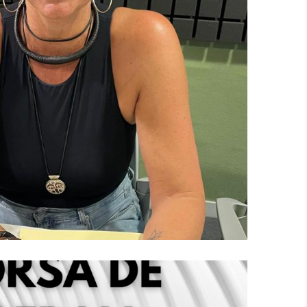
 Dia Amb Susana Mur, Responsable
veis Socials Del Consell Comarcal
S. socials