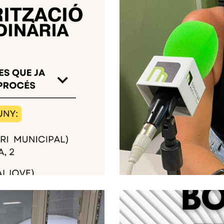
 El Procés De
Baix Penedès Al
dinària
De L'Àrea De Ser