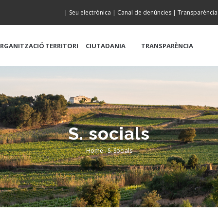
|
Seu electrònica
|
Canal de denúncies
|
Transparència
RGANITZACIÓ
TERRITORI
CIUTADANIA
TRANSPARÈNCIA
S. socials
Home
-
S. Socials
Breadcrumb