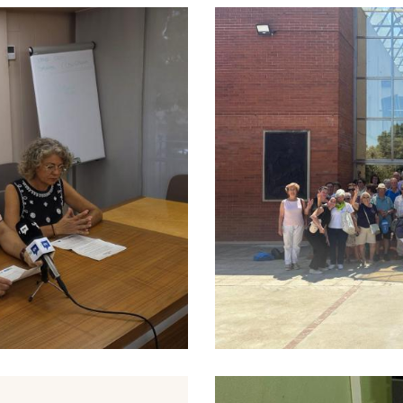
 Programa Per
De Persones En
Final De Les Ol
litat