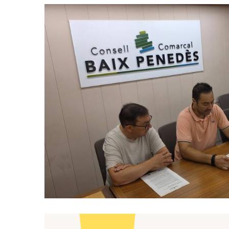
El CCBP Posa En Marxa Un Nou
Afavorir La Inserció Laboral 
Situació De Vulnerabi
S. socials
Ocupació