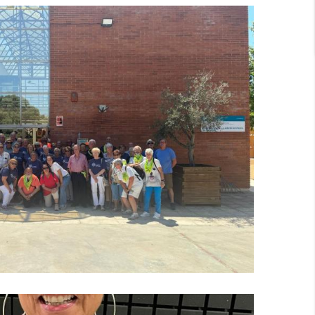
impíades De La Gent Gran Del Baix
Penedès
S. socials