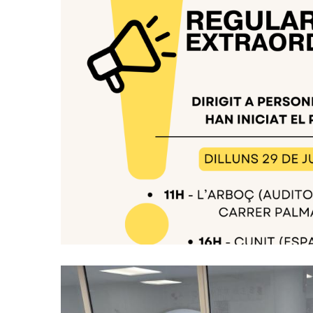
Xerrades Informatives Sobre
Regularització Extraor
S. socials