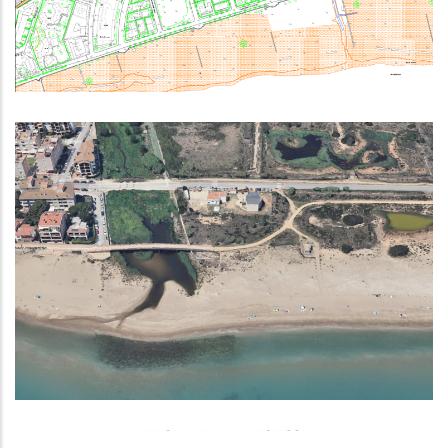
P. econòmica
Contractació Pública: Redacció
Del Projecte I Execució De Les
Obres De Substitució Del Tram
Terrestre De L'emissari De L'EB
Madrigueres
Medi
P. econòmica