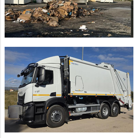
Medi
L'ARC Atorga Més De 400.000 € En
Subvencions Per Ajudar A Finançar
Implantacions De Sistemes
Eficients De Recollida Selectiva Al
Baix Penedès
Medi