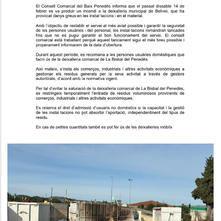
Restriccions Provisionals En El
Lliurament De Residus A La
Deixalleria Comarcal De Bellvei.
Medi
Incendi A La Deixalleria Comarcal
Del Baix Penedès A Bellvei