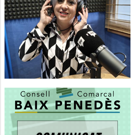
González, Gerent Del Consell
Comarcal
Altres
Medi
P. econòmica
Turisme
El Consell Comarcal Del Baix
Penedès Aclareix Les
Competències En El Servei De
Recollida De Residus