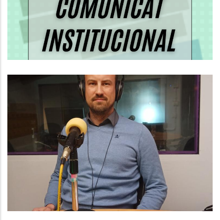
Medi
Baix Penedès Al Dia Amb L'Arnau
Triadú, Responsable De Medi
Ambient I Residus Del Consell
Comarcal Del Baix Penedès
Medi