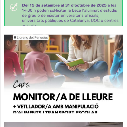
Joventut
Formació A Llorenç Del Penedès
Joventut