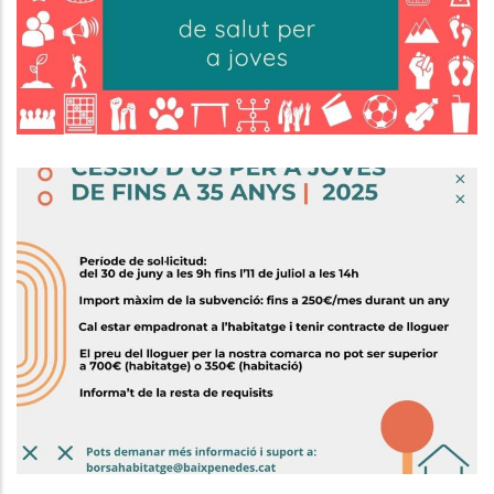
Joventut
Subvenció Per Al Pagament Del
Lloguer O Cessió D'ús Per A
Persones Joves
Habitatge
Joventut