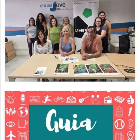
El Baix Penedès Participa En El
Programa Mentora Per Lluitar
Contra L’abandonament Escolar
Educació
Joventut
L'Oficina Jove Del Baix Penedès
Ha Actualitzat La Guia De Salut
Jove 2025.