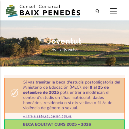
Skip
to
main
content
Joventut
Home
-
Joventut
Breadcrumb
INformació Important: Beques
D’estudis Postobligatoris Curs
2025-2026
Educació