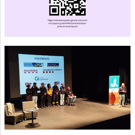
Ocupació
El Consell Comarcal Del Baix
Penedès Impulsa Una Nova Edició
Del Programa “Canvi De Marxa”
Per Sensibilitzar Els Joves Sobre
La Seguretat Viària
Altres
Joventut