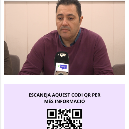
El Consell Comarcal Del Baix
Penedès Impulsa Noves
Contractacions Juvenils Amb El
Programa Joves En Pràctiques
2025
Joventut
Ocupació
Programa Joves En Pràctiques
Joventut