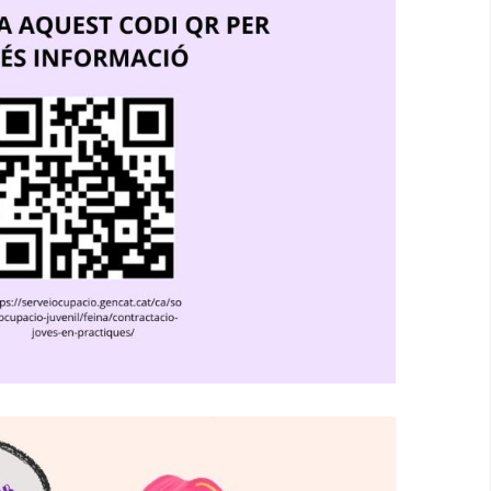
ma Joves En Pràctiques
Joventut
Ocupació