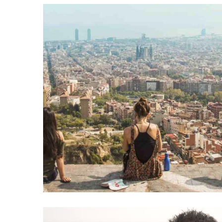
OPORTUNITAT PER A JOVES T
COMARCA
Educació
Joventut