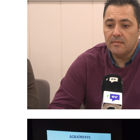
El Consell Comarcal Del Baix 
Noves Contractacions Juvenils 
Joves En Pràctiques
Joventut
Ocupació