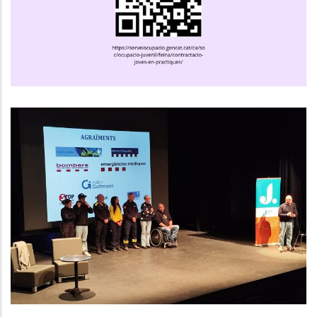
Ocupació
El Consell Comarcal Del Baix
Penedès Impulsa Una Nova Edició
Del Programa “Canvi De Marxa”
Per Sensibilitzar Els Joves Sobre
La Seguretat Viària
Altres
Joventut