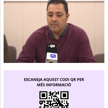
El Consell Comarcal Del Baix
Penedès Impulsa Noves
Contractacions Juvenils Amb El
Programa Joves En Pràctiques
2025
Joventut
Ocupació
Programa Joves En Pràctiques
Joventut