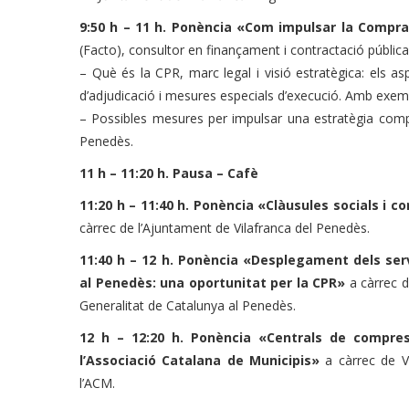
9:50 h – 11 h. Ponència «Com impulsar la Compr
(Facto), consultor en finançament i contractació pública
– Què és la CPR, marc legal i visió estratègica: els as
d’adjudicació i mesures especials d’execució. Amb exem
– Possibles mesures per impulsar una estratègia comp
Penedès.
11 h – 11:20 h. Pausa – Cafè
11:20 h – 11:40 h.
Ponència «Clàusules socials i c
càrrec de l’Ajuntament de Vilafranca del Penedès.
11:40 h – 12 h. Ponència «Desplegament dels serv
al Penedès: una oportunitat per la CPR»
a càrrec d
Generalitat de Catalunya al Penedès.
12 h – 12:20 h. Ponència «Centrals de compres
l’Associació Catalana de Municipis»
a càrrec de V
l’ACM.