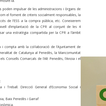
omoure-la.
 es poden impulsar de les administracions i òrgans de
com el foment de criteris socialment responsables, la
accés de l’ESS a la compra pública, etc. Coneixerem
ivell d’implantació de la CPR al conjunt de les 4
ar una estratègia compartida per la CPR a l’àmbit
ia i compta amb la col·laboració de l’Ajuntament de
Generalitat de Catalunya al Penedès, la Mancomunitat
els Consells Comarcals de l’Alt Penedès, l’Anoia i el
:
 i Treball. Direcció General d’Economia Social i
oia, Baix Penedès i Garraf
conòmica.