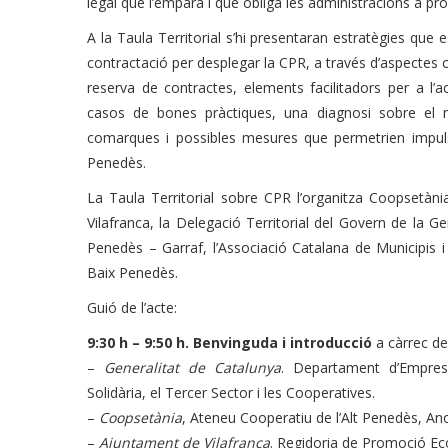
legal que l’empara i que obliga les administracions a pr
A la Taula Territorial s’hi presentaran estratègies que
contractació per desplegar la CPR, a través d’aspectes 
reserva de contractes, elements facilitadors per a l’
casos de bones pràctiques, una diagnosi sobre el n
comarques i possibles mesures que permetrien impuls
Penedès.
La Taula Territorial sobre CPR l’organitza Coopsetàn
Vilafranca, la Delegació Territorial del Govern de la 
Penedès – Garraf, l’Associació Catalana de Municipis i 
Baix Penedès.
Guió de l’acte:
9:30 h – 9:50 h. Benvinguda i introducció
a càrrec de
–
Generalitat de Catalunya
. Departament d’Empresa
Solidària, el Tercer Sector i les Cooperatives.
–
Coopsetània
, Ateneu Cooperatiu de l’Alt Penedès, An
–
Ajuntament de Vilafranca
. Regidoria de Promoció E