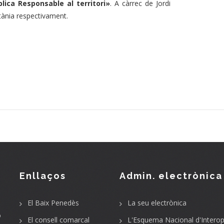
lica Responsable al territori»
. A càrrec de Jordi
tània respectivament.
Enllaços
Admin. electrònica
El Baix Penedès
La seu electrònica
o
El consell comarcal
L'Esquema Nacional d'Interope