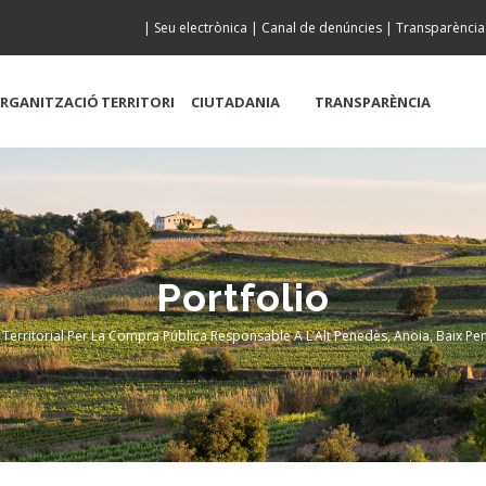
|
Seu electrònica
|
Canal de denúncies
|
Transparència
RGANITZACIÓ
TERRITORI
CIUTADANIA
TRANSPARÈNCIA
Portfolio
 Territorial Per La Compra Pública Responsable A L’Alt Penedès, Anoia, Baix Pe
dcrumb