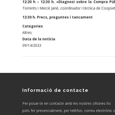
12:20 h – 12:30 h. «Diagnosi sobre la Compra Púb
Torrents i Mercè Jané, coordinador i tècnica de Coopse
12:30 h. Precs, preguntes i tancament
Categories
Altres
Data de la notícia
09/14/2023
Informació de contacte
Per posar-te en contacte amb les nostres oficines ho
pots fer presencialment, per telèfon, correu electrònic 