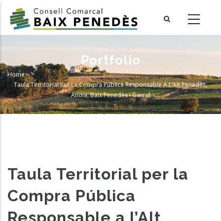
Skip
to
main
content
Portfolio
Home
-
Breadcrumb
Taula Territorial Per La Compra Pública Responsable A L’Alt Penedès,
Anoia, Baix Penedès I Garraf
Taula Territorial per la
Compra Pública
Responsable a l’Alt