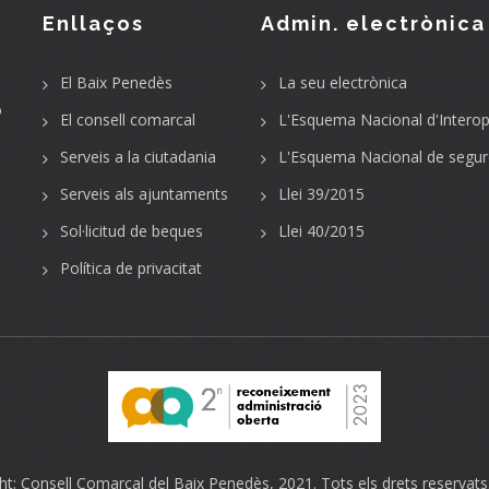
Enllaços
Admin. electrònica
El Baix Penedès
La seu electrònica
o
El consell comarcal
L'Esquema Nacional d'Interope
Serveis a la ciutadania
L'Esquema Nacional de segur
Serveis als ajuntaments
Llei 39/2015
Sol·licitud de beques
Llei 40/2015
Política de privacitat
ht:
Consell Comarcal del Baix Penedès
, 2021. Tots els drets reservats