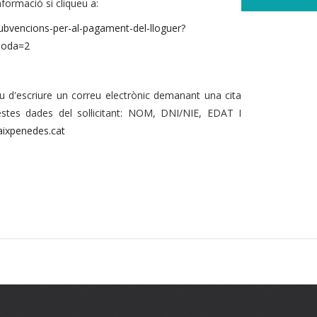
nformació si cliqueu a:
Subvencions-per-al-pagament-del-lloguer?
moda=2
 heu d'escriure un correu electrònic demanant una cita
questes dades del sol·licitant: NOM, DNI/NIE, EDAT I
ixpenedes.cat