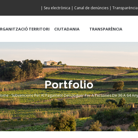
|
Seu electrònica
|
Canal de denúncies
|
Transparència
RGANITZACIÓ
TERRITORI
CIUTADANIA
TRANSPARÈNCIA
Portfolio
Home
-
Subvencions Per Al Pagament Del Lloguer Per A Persones De 36 A 64 An
Breadcrumb