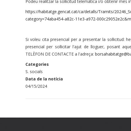
Podeu realitzar la sol·licitud telemàtica i/o obtenir més i
https://habitatge.gencat.cat/ca/detalls/Tramits/20246_
category=74aba454-a82c-11e3-a972-000c29052e2c&
Si voleu cita presencial per a presentar la sol·licitud:
presencial per sol·licitar l'ajut de lloguer, posant a
TELÈFON DE CONTACTE a l'adreça:
borsahabitatge@ba
Categories
S. socials
Data de la notícia
04/15/2024