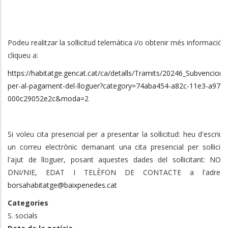
Podeu realitzar la sol·licitud telemàtica i/o obtenir més informació s
cliqueu a:
https://habitatge.gencat.cat/ca/detalls/Tramits/20246_Subvencions
per-al-pagament-del-lloguer?category=74aba454-a82c-11e3-a972-
000c29052e2c&moda=2
Si voleu cita presencial per a presentar la sol·licitud: heu d'escriur
un correu electrònic demanant una cita presencial per sol·licita
l'ajut de lloguer, posant aquestes dades del sol·licitant: NOM
DNI/NIE, EDAT I TELÈFON DE CONTACTE a l'adreça
borsahabitatge@baixpenedes.cat
Categories
S. socials