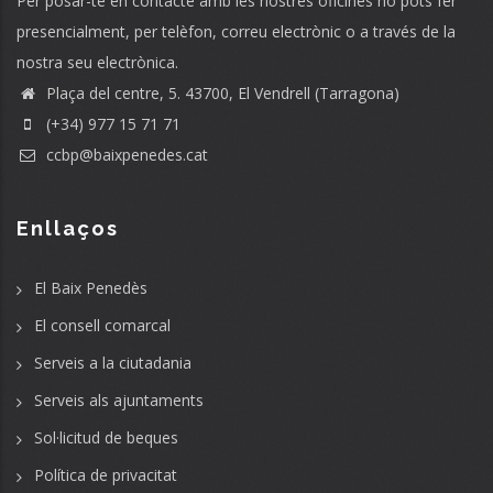
Per posar-te en contacte amb les nostres oficines ho pots fer
presencialment, per telèfon, correu electrònic o a través de la
nostra seu electrònica.
Plaça del centre, 5. 43700, El Vendrell (Tarragona)
(+34) 977 15 71 71
ccbp@baixpenedes.cat
Enllaços
El Baix Penedès
El consell comarcal
Serveis a la ciutadania
Serveis als ajuntaments
Sol·licitud de beques
Política de privacitat