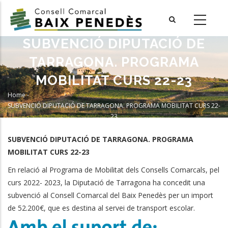
Skip
to
main
SUBVENCIÓ DIPUTACIÓ DE
content
TARRAGONA. PROGRAMA
MOBILITAT CURS 22-23
Home
-
Breadcrumb
SUBVENCIÓ DIPUTACIÓ DE TARRAGONA. PROGRAMA MOBILITAT CURS 22-
23
SUBVENCIÓ DIPUTACIÓ DE TARRAGONA. PROGRAMA
MOBILITAT CURS 22-23
En relació al Programa de Mobilitat dels Consells Comarcals, pel
curs 2022- 2023, la Diputació de Tarragona ha concedit una
subvenció al Consell Comarcal del Baix Penedès per un import
de 52.200€, que es destina al servei de transport escolar.