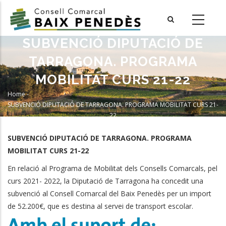
Skip
to
main
SUBVENCIÓ DIPUTACIÓ DE
content
TARRAGONA. PROGRAMA
MOBILITAT CURS 21-22
Home
-
Breadcrumb
SUBVENCIÓ DIPUTACIÓ DE TARRAGONA. PROGRAMA MOBILITAT CURS 21-
22
SUBVENCIÓ DIPUTACIÓ DE TARRAGONA. PROGRAMA
MOBILITAT CURS 21-22
En relació al Programa de Mobilitat dels Consells Comarcals, pel
curs 2021- 2022, la Diputació de Tarragona ha concedit una
subvenció al Consell Comarcal del Baix Penedès per un import
de 52.200€, que es destina al servei de transport escolar.