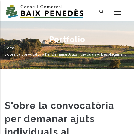
Skip
to
main
content
Portfolio
Home
-
Breadcrumb
S'obre La Convocatòria Per Demanar Ajuts Individuals Al Desplaçament
S'obre la convocatòria
per demanar ajuts
individuals al