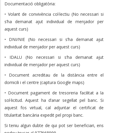
Documentació obligatòria:
• Volant de convivència col·lectiu (No necessari si
s’ha demanat ajut individual de menjador per
aquest curs)
• DNI/NIE (No necessari si s’ha demanat ajut
individual de menjador per aquest curs)
• IDALU (No necessari si s’ha demanat ajut
individual de menjador per aquest curs)
• Document acreditau de la distància entre el
domicili i el centre (captura Google maps)
• Document pagament de tresoreria facilitat a la
sol·licitud. Aquest ha d’anar segellat pel banc. Si
aquest fos virtual, cal adjuntar el certificat de
titularitat bancària expedit pel propi banc.
Si teniu algun dubte de qui pot ser beneficiari, ens
podeu trucar al 977668999.