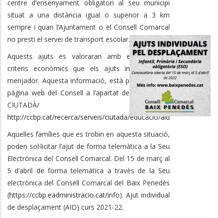
centre d’ensenyament obligatori al seu municipi
situat a una distància igual o superior a 3 km
sempre i quan l’Ajuntament o el Consell Comarcal
no presti el servei de transport escolar.
Aquests ajuts es valoraran amb els mateixos
criteris econòmics que els ajuts individuals de
menjador. Aquesta informació, està publicada a la
pàgina web del Consell a l’apartat de SERVEIS AL
CIUTADÀ/ EDUCACIÓ:
http://ccbp.cat/recerca/serveis/ciutada/educacio/aid
Aquelles famílies que es trobin en aquesta situació,
poden sol·licitar l’ajut de forma telemàtica a la Seu
Electrònica del Consell Comarcal. Del 15 de març al
5 d’abril de forma telemàtica a travès de la Seu
electrònica del Consell Comarcal del Baix Penedès
(
https://ccbp.eadministracio.cat/info
). Ajut individual
de desplaçament (AID) curs 2021-22.