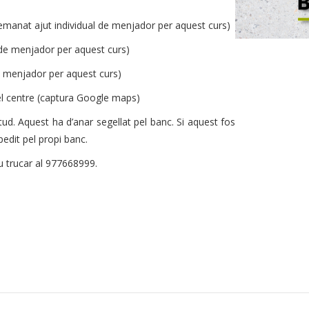
 demanat ajut individual de menjador per aquest curs)
 de menjador per aquest curs)
e menjador per aquest curs)
 el centre (captura Google maps)
tud. Aquest ha d’anar segellat pel banc. Si aquest fos
xpedit pel propi banc.
eu trucar al 977668999.