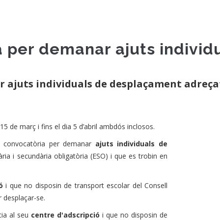
a per demanar ajuts indivi
 ajuts individuals de desplaçament adreçat
i 15 de març i fins el dia 5 d’abril ambdós inclosos.
a convocatòria per demanar
ajuts individuals de
ària i secundària obligatòria (ESO) i que es trobin en
ió
i que no disposin de transport escolar del Consell
 desplaçar-se.
cia al seu
centre d'adscripció
i que no disposin de