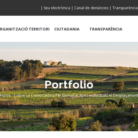
|
Seu electrònica
|
Canal de denúncies
|
Transparència
RGANITZACIÓ
TERRITORI
CIUTADANIA
TRANSPARÈNCIA
Portfolio
Home
-
S'obre La Convocatòria Per Demanar Ajuts Individuals Al Desplaçamen
Breadcrumb