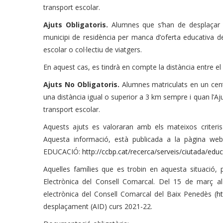
transport escolar.
Ajuts Obligatoris.
Alumnes que s’han de desplaçar a
municipi de residència per manca d’oferta educativa de
escolar o col·lectiu de viatgers.
En aquest cas, es tindrà en compte la distància entre el c
Ajuts No Obligatoris.
Alumnes matriculats en un centr
una distància igual o superior a 3 km sempre i quan l’Aj
transport escolar.
Aquests ajuts es valoraran amb els mateixos criteri
Aquesta informació, està publicada a la pàgina we
EDUCACIÓ:
http://ccbp.cat/recerca/serveis/ciutada/educ
Aquelles famílies que es trobin en aquesta situació, p
Electrònica del Consell Comarcal. Del 15 de març al
electrònica del Consell Comarcal del Baix Penedès (
ht
desplaçament (AID) curs 2021-22.