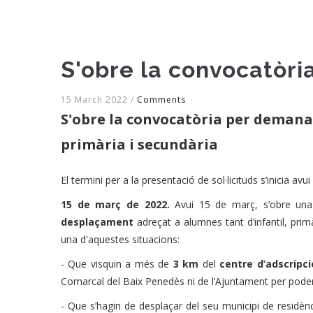
S'obre la convocatòri
15 March 2022
/
Comments
S'obre la convocatòria per demanar
primària i secundària
El termini per a la presentació de sol·licituds s’inicia avu
15 de març de 2022.
Avui 15 de març, s’obre un
desplaçament
adreçat a alumnes tant d’infantil, prim
una d'aquestes situacions:
- Que visquin a més de
3 km
del
centre d’adscripc
Comarcal del Baix Penedès ni de l’Ajuntament per poder
- Que s’hagin de desplaçar del seu municipi de residèn