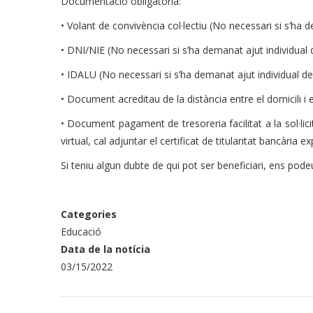
Documentació obligatòria:
• Volant de convivència col·lectiu (No necessari si s’ha
• DNI/NIE (No necessari si s’ha demanat ajut individual
• IDALU (No necessari si s’ha demanat ajut individual d
• Document acreditau de la distància entre el domicili i
• Document pagament de tresoreria facilitat a la sol·lici
virtual, cal adjuntar el certificat de titularitat bancària e
Si teniu algun dubte de qui pot ser beneficiari, ens pod
Categories
Educació
Data de la notícia
03/15/2022