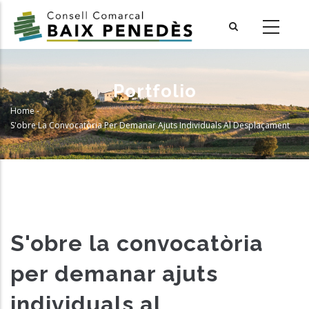
Skip
to
main
content
Portfolio
Home
-
Breadcrumb
S'obre La Convocatòria Per Demanar Ajuts Individuals Al Desplaçament
S'obre la convocatòria
per demanar ajuts
individuals al