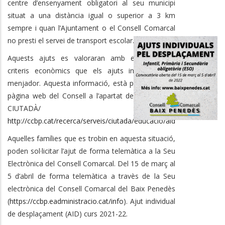
centre d’ensenyament obligatori al seu municipi
situat a una distància igual o superior a 3 km
sempre i quan l’Ajuntament o el Consell Comarcal
no presti el servei de transport escolar.
Aquests ajuts es valoraran amb els mateixos
criteris econòmics que els ajuts individuals de
menjador. Aquesta informació, està publicada a la
pàgina web del Consell a l’apartat de SERVEIS AL
CIUTADÀ/ EDUCACIÓ:
http://ccbp.cat/recerca/serveis/ciutada/educacio/aid
Aquelles famílies que es trobin en aquesta situació,
poden sol·licitar l’ajut de forma telemàtica a la Seu
Electrònica del Consell Comarcal. Del 15 de març al
5 d’abril de forma telemàtica a travès de la Seu
electrònica del Consell Comarcal del Baix Penedès
(
https://ccbp.eadministracio.cat/info
). Ajut individual
de desplaçament (AID) curs 2021-22.