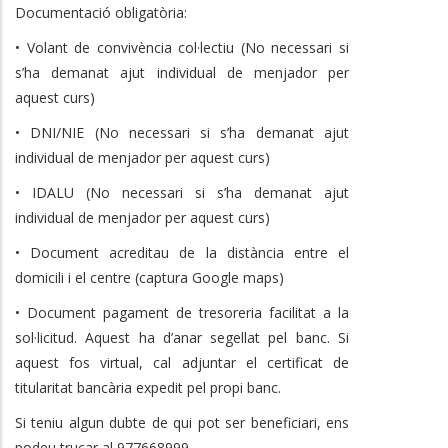
Documentació obligatòria:
• Volant de convivència col·lectiu (No necessari si
s’ha demanat ajut individual de menjador per
aquest curs)
• DNI/NIE (No necessari si s’ha demanat ajut
individual de menjador per aquest curs)
• IDALU (No necessari si s’ha demanat ajut
individual de menjador per aquest curs)
• Document acreditau de la distància entre el
domicili i el centre (captura Google maps)
• Document pagament de tresoreria facilitat a la
sol·licitud. Aquest ha d’anar segellat pel banc. Si
aquest fos virtual, cal adjuntar el certificat de
titularitat bancària expedit pel propi banc.
Si teniu algun dubte de qui pot ser beneficiari, ens
podeu trucar al 977668999.