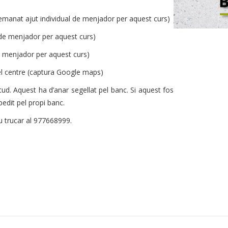
 demanat ajut individual de menjador per aquest curs)
 de menjador per aquest curs)
e menjador per aquest curs)
 el centre (captura Google maps)
tud. Aquest ha d’anar segellat pel banc. Si aquest fos
xpedit pel propi banc.
eu trucar al 977668999.