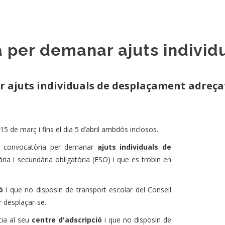
a per demanar ajuts indivi
 ajuts individuals de desplaçament adreçat
i 15 de març i fins el dia 5 d’abril ambdós inclosos.
a convocatòria per demanar
ajuts individuals de
ària i secundària obligatòria (ESO) i que es trobin en
ió
i que no disposin de transport escolar del Consell
 desplaçar-se.
cia al seu
centre d'adscripció
i que no disposin de