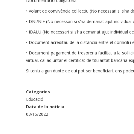
Documentació obligatòria:
• Volant de convivència col·lectiu (No necessari si s’ha
• DNI/NIE (No necessari si s’ha demanat ajut individual
• IDALU (No necessari si s’ha demanat ajut individual d
• Document acreditau de la distància entre el domicili i
• Document pagament de tresoreria facilitat a la sol·lici
virtual, cal adjuntar el certificat de titularitat bancària e
Si teniu algun dubte de qui pot ser beneficiari, ens pod
Categories
Educació
Data de la notícia
03/15/2022