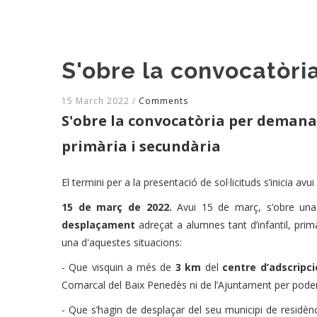
S'obre la convocatòri
15 March 2022
/
Comments
S'obre la convocatòria per demanar
primària i secundària
El termini per a la presentació de sol·licituds s’inicia avu
15 de març de 2022.
Avui 15 de març, s’obre un
desplaçament
adreçat a alumnes tant d’infantil, prim
una d'aquestes situacions:
- Que visquin a més de
3 km
del
centre d’adscripc
Comarcal del Baix Penedès ni de l’Ajuntament per poder
- Que s’hagin de desplaçar del seu municipi de residèn