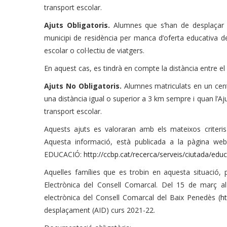
transport escolar.
Ajuts Obligatoris.
Alumnes que s’han de desplaçar a
municipi de residència per manca d’oferta educativa de
escolar o col·lectiu de viatgers.
En aquest cas, es tindrà en compte la distància entre el c
Ajuts No Obligatoris.
Alumnes matriculats en un centr
una distància igual o superior a 3 km sempre i quan l’Aj
transport escolar.
Aquests ajuts es valoraran amb els mateixos criteri
Aquesta informació, està publicada a la pàgina we
EDUCACIÓ:
http://ccbp.cat/recerca/serveis/ciutada/educ
Aquelles famílies que es trobin en aquesta situació, p
Electrònica del Consell Comarcal. Del 15 de març al
electrònica del Consell Comarcal del Baix Penedès (
ht
desplaçament (AID) curs 2021-22.