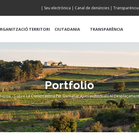
|
Seu electrònica
|
Canal de denúncies
|
Transparència
RGANITZACIÓ
TERRITORI
CIUTADANIA
TRANSPARÈNCIA
Portfolio
Home
-
S'obre La Convocatòria Per Demanar Ajuts Individuals Al Desplaçamen
Breadcrumb