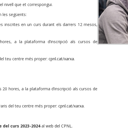
del nivell que et correspongui.
 les següents:
es inscrites en un curs durant els darrers 12 mesos,
hores,
a la plataforma d’inscripció als cursos de
 del teu centre més proper:
cpnl.cat/xarxa
.
es 20 hores,
a la plataforma d’inscripció als cursos de
raris del teu centre més proper:
cpnl.cat/xarxa
.
e del curs 2023-2024
al
web del CPNL.