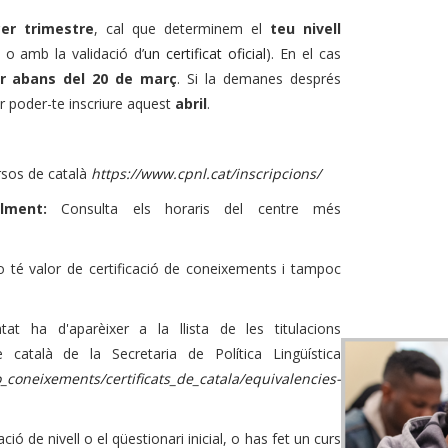
cer trimestre
, cal que determinem el
teu nivell
 o amb la validació d’
un certificat oficial
). En el cas
er abans del
20 de març
. Si la demanes després
er poder-te inscriure aquest
abril
.
ursos de català
https://www.cpnl.cat/inscripcions/
alment:
Consulta els horaris del centre més
o té valor de certificació de coneixements i tampoc
at ha d'aparèixer a la llista de les titulacions
e català de la Secretaria de Política Lingüística
o_coneixements/certificats_de_catala/equivalencies-
ó de nivell o el qüestionari inicial, o has fet un curs