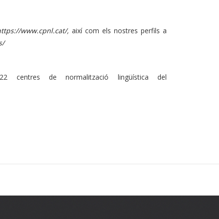
https://www.cpnl.cat/
,
així com els nostres perfils a
s/
centres de normalització lingüística del