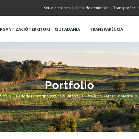
|
Seu electrònica
|
Canal de denúncies
|
Transparència
RGANITZACIÓ
TERRITORI
CIUTADANIA
TRANSPARÈNCIA
Portfolio
S'obre El Període D'inscripcions Dels Cursos De Català Del Tercer Trimestre 2
eadcrumb