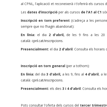
al CPNL, l'aplicació et reconeixerà i t’oferirà els cursos 
Les
dates d’inscripció
per als cursos
de l'A1 al C1
són
Inscripció en torn preferent
(s'adreça a les person
sempre que no l’hagin abandonat):
En línia:
el dia
2 d'abril,
de les 9 fins a les 20 
català:
cpnl.cat/inscripcions
.
Presencialment:
el dia
2 d'abril
. Consulta els horaris
Inscripció en torn general
(per a tothom):
En línia:
del dia
3 d'abril,
a les 9, fins al
4 d'abril
, a l
català:
cpnl.cat/inscripcions
.
Presencialment:
els dies
3 i 4 d'abril
. Consulta els ho
Pots consultar l'oferta dels cursos del
tercer
trimestr