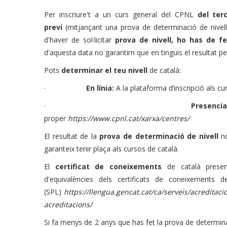
Per inscriure't a un curs general del CPNL
del ter
previ
(mitjançant una prova de determinació de nivell
d'haver de sol·licitar
prova de nivell, ho has de f
d'aquesta data no garantim que en tinguis el resultat p
Pots
determinar el teu nivell
de català:
·
En línia:
A la plataforma d’inscripció als c
·
Presenci
proper
https://www.cpnl.cat/xarxa/centres/
El resultat de la
prova de determinació de nivell
n
garanteix tenir plaça als cursos de català.
El
certificat de coneixements
de català present
d'equivalències dels certificats de coneixements d
(SPL)
https://llengua.gencat.cat/ca/serveis/acreditaci
acreditacions/
Si fa menys de 2 anys que has fet la prova de determinaci