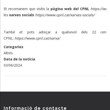
Et recomanem que visitis la
pàgina web
del CPNL
https://www
les
xarxes socials
https://www.cpnl.cat/xarxes-socials/
També et pots adreçar a qualsevol dels 22 centres 
CPNL:
https://www.cpnl.cat/xarxa/
Categories
Altres
Data de la notícia
03/06/2024
Informació de contacte