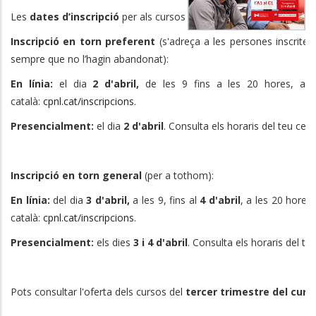
Les
dates d’inscripció
per als cursos
de l'A1 al C1
són les segü
Inscripció en torn preferent
(s'adreça a les persones inscrite
sempre que no l’hagin abandonat):
En línia:
el dia
2 d'abril,
de les 9 fins a les 20 hores,
a l
català:
cpnl.cat/inscripcions
.
Presencialment:
el dia
2 d'abril
. Consulta els horaris del teu ce
Inscripció en torn general
(per a tothom):
En línia:
del dia
3 d'abril,
a les 9, fins al
4 d'abril
, a les 20 hores,
català:
cpnl.cat/inscripcions
.
Presencialment:
els dies
3 i 4 d'abril
. Consulta els horaris del t
Pots consultar l'oferta dels cursos del
tercer
trimestre del curs