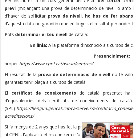
Per inscriure't a un curs general del CPNL
del tercer trimes
previ
(mitjançant una prova de determinació de nivell o amb la v
d'haver de sol·licitar
prova de nivell, ho has de fer abans 
d'aquesta data no garantim que en tinguis el resultat per poder-te 
Pots
determinar el teu nivell
de català:
·
En línia:
A la plataforma d’inscripció als cursos de cat
·
Presencialment:
C
proper
https://www.cpnl.cat/xarxa/centres/
El resultat de la
prova de determinació de nivell
no té valor 
garanteix tenir plaça als cursos de català.
El
certificat de coneixements
de català presentat ha d'ap
d'equivalències dels certificats de coneixements de català de
(SPL)
https://llengua.gencat.cat/ca/serveis/acreditacio_coneixem
acreditacions/
Si fa menys de 2 anys que has fet la prova de determinació de nivell 
al CPNL, l'aplicació et reconeixerà i t’oferirà els cursos del nivell 